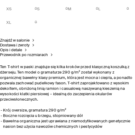
XS
S
M
L
XL
Znajdź w salonie
Dostawa i zwroty
Opis i detale
Przewodnik po rozmiarach
Ten T-shirt w paski znajduje się kilka kroków przed klasyczną koszulką z
dżerseju. Ten model o gramaturze 290 g/m² został wykonany z
organicznej bawełny klasy premium, która jest mocna i ciepła, a ponadto
pozwala zachować pudełkowy fason. T-shirt zaprojektowano z wysokim
dekoltem, obniżoną linią ramion i casualową naszywaną kieszenią na
wysokości klatki piersiowej – idealną do zaczepienia okularów
przeciwsłonecznych.
Krój oversize, gramatura 290 g/m²
Boczne rozcięcia u brzegu, stopniowany dół
B
a
w
e
ł
na
o
r
g
aniczna jest uprawiana z niemodyfikowanych genetycznie
nasion bez użycia nawozów
chemicznych
i
pestycydów