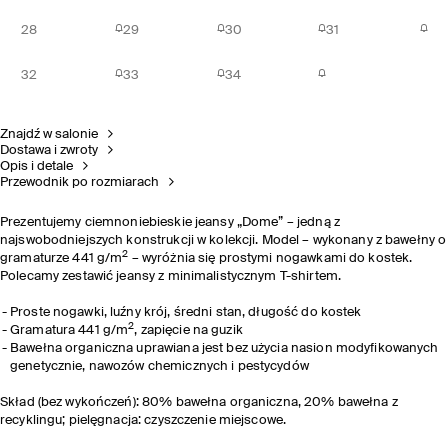
28
29
30
31
32
33
34
Znajdź w salonie
Dostawa i zwroty
Opis i detale
Przewodnik po rozmiarach
Prezentujemy ciemnoniebieskie jeansy „Dome” – jedną z
najswobodniejszych konstrukcji w kolekcji. Model – wykonany z bawełny o
2
gramaturze 441 g/m
– wyróżnia się prostymi nogawkami do kostek.
Polecamy zestawić jeansy z minimalistycznym T-shirtem.
Proste nogawki, luźny krój, średni stan, długość do kostek
2
Gramatura 441 g/m
, zapięcie na guzik
Bawełna organiczna uprawiana jest bez użycia nasion modyfikowanych
genetycznie, nawozów chemicznych i pestycydów
Skład (bez wykończeń): 80% bawełna organiczna, 20% bawełna z
recyklingu; pielęgnacja: czyszczenie miejscowe.