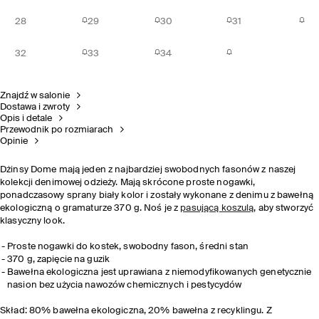
28
29
30
31
32
33
34
Znajdź w salonie
Dostawa i zwroty
Opis i detale
Przewodnik po rozmiarach
Opinie
Dżinsy Dome mają jeden z najbardziej swobodnych fasonów z naszej
kolekcji denimowej odzieży. Mają skrócone proste nogawki,
ponadczasowy sprany biały kolor i zostały wykonane z denimu z bawełną
ekologiczną o gramaturze 370 g. Noś je z
pasującą koszulą
, aby stworzyć
klasyczny look.
Proste nogawki do kostek, swobodny fason, średni stan
370 g, zapięcie na guzik
Bawełna ekologiczna jest uprawiana z niemodyfikowanych genetycznie
nasion bez użycia nawozów chemicznych i pestycydów
Skład: 80% bawełna ekologiczna, 20% bawełna z recyklingu. Z