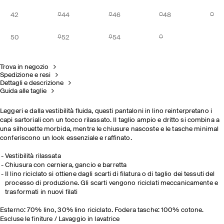
42
44
46
48
50
52
54
Trova in negozio
Spedizione e resi
Dettagli e descrizione
Guida alle taglie
Leggeri e dalla vestibilità fluida, questi pantaloni in lino reinterpretano i
capi sartoriali con un tocco rilassato. Il taglio ampio e dritto si combina a
una silhouette morbida, mentre le chiusure nascoste e le tasche minimal
conferiscono un look essenziale e raffinato.
Vestibilità rilassata
Chiusura con cerniera, gancio e barretta
Il lino riciclato si ottiene dagli scarti di filatura o di taglio dei tessuti del
processo di produzione. Gli scarti vengono riciclati meccanicamente e
trasformati in nuovi filati
Esterno: 70% lino, 30% lino riciclato. Fodera tasche: 100% cotone.
Escluse le finiture / Lavaggio in lavatrice