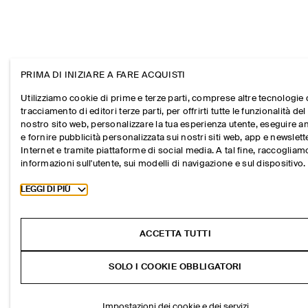
PRIMA DI INIZIARE A FARE ACQUISTI
Utilizziamo cookie di prime e terze parti, comprese altre tecnologie 
tracciamento di editori terze parti, per offrirti tutte le funzionalità del
nostro sito web, personalizzare la tua esperienza utente, eseguire an
e fornire pubblicità personalizzata sui nostri siti web, app e newslett
Internet e tramite piattaforme di social media. A tal fine, raccogliam
informazioni sull'utente, sui modelli di navigazione e sul dispositivo.
Toggle more cookie information
LEGGI DI PIÙ
ACCETTA TUTTI
SOLO I COOKIE OBBLIGATORI
Impostazioni dei cookie e dei servizi