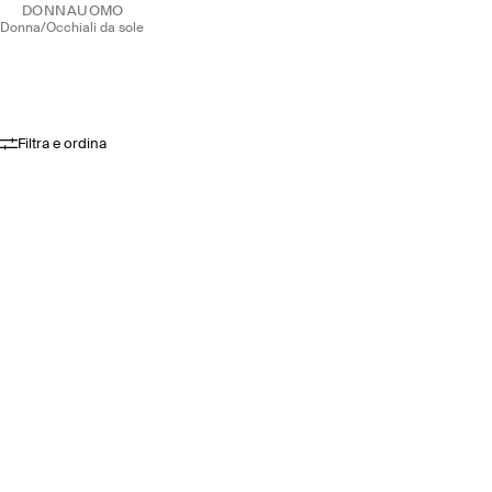
DONNA
UOMO
donna
/
occhiali da sole
Filtra e ordina