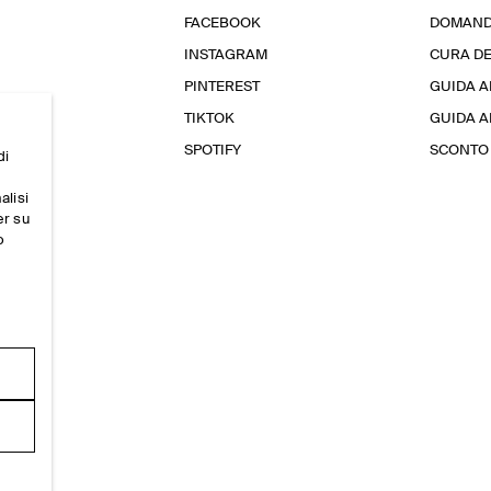
FACEBOOK
DOMAND
INSTAGRAM
CURA D
PINTEREST
GUIDA A
TIKTOK
GUIDA AL
SPOTIFY
SCONTO 
di
alisi
er su
o