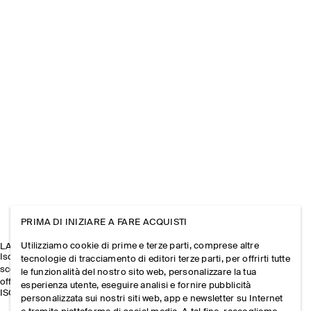
PRIMA DI INIZIARE A FARE ACQUISTI
Utilizziamo cookie di prime e terze parti, comprese altre
LA NEWSLETTER COS
Iscriviti per ricevere il 10% di sconto sul tuo primo ordine e
tecnologie di tracciamento di editori terze parti, per offrirti tutte
scoprire in anteprima le nuove collezioni, gli eventi e le
le funzionalità del nostro sito web, personalizzare la tua
offerte esclusive.
esperienza utente, eseguire analisi e fornire pubblicità
ISCRIVITI
personalizzata sui nostri siti web, app e newsletter su Internet