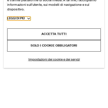
e tramite piattaforme di social media. A tal fine, raccogliamo
informazioni sull'utente, sui modelli di navigazione e sul
dispositivo.
Toggle more cookie information
LEGGI DI PIÙ
ACCETTA TUTTI
SOLO I COOKIE OBBLIGATORI
Impostazioni dei cookie e dei servizi
L'AZIENDA