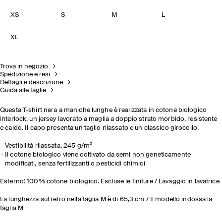
XS
S
M
L
XL
Trova in negozio
Spedizione e resi
Dettagli e descrizione
Guida alle taglie
Questa T-shirt nera a maniche lunghe è realizzata in cotone biologico
interlock, un jersey lavorato a maglia a doppio strato morbido, resistente
e caldo. Il capo presenta un taglio rilassato e un classico girocollo.
Vestibilità rilassata, 245 g/m²
Il cotone biologico viene coltivato da semi non geneticamente
modificati, senza fertilizzanti o pesticidi chimici
Esterno: 100% cotone biologico. Escluse le finiture / Lavaggio in lavatrice
La lunghezza sul retro nella taglia M è di 65,3 cm / Il modello indossa la
taglia M