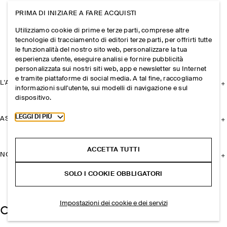
PRIMA DI INIZIARE A FARE ACQUISTI
Utilizziamo cookie di prime e terze parti, comprese altre
tecnologie di tracciamento di editori terze parti, per offrirti tutte
le funzionalità del nostro sito web, personalizzare la tua
esperienza utente, eseguire analisi e fornire pubblicità
personalizzata sui nostri siti web, app e newsletter su Internet
e tramite piattaforme di social media. A tal fine, raccogliamo
L'AZIENDA
informazioni sull'utente, sui modelli di navigazione e sul
dispositivo.
Toggle more cookie information
LEGGI DI PIÙ
ASSISTENZA
ACCETTA TUTTI
NOTE LEGALI
SOLO I COOKIE OBBLIGATORI
Impostazioni dei cookie e dei servizi