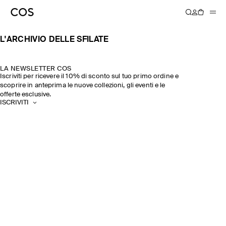
SCOPRI DI PIÙ
SCOPRI DI PIÙ
SCOPRI DI PIÙ
SCOPRI DI PIÙ
SCOPRI DI PIÙ
SCOPRI DI PIÙ
SCOPRI DI PIÙ
SCOPRI DI PIÙ
SCOPRI DI PIÙ
L'ARCHIVIO DELLE SFILATE
LA NEWSLETTER COS
Iscriviti per ricevere il 10% di sconto sul tuo primo ordine e
scoprire in anteprima le nuove collezioni, gli eventi e le
offerte esclusive.
ISCRIVITI