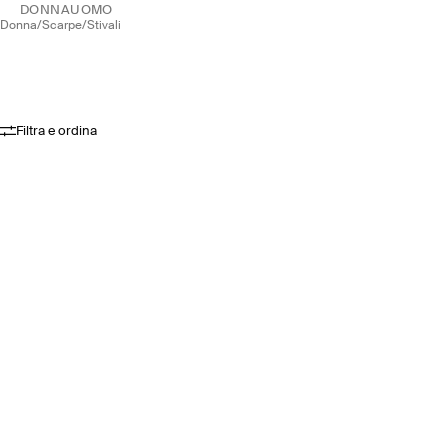
DONNA
UOMO
donna
/
scarpe
/
stivali
Filtra e ordina