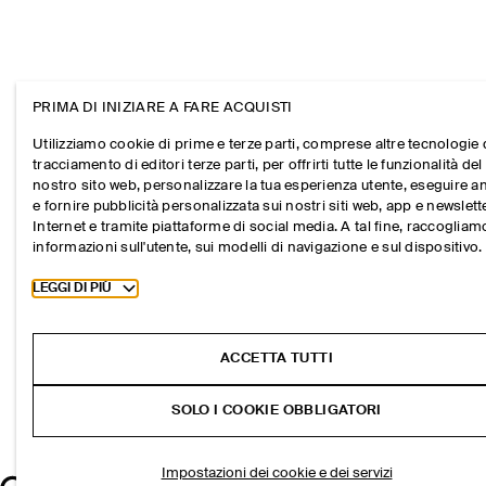
PRIMA DI INIZIARE A FARE ACQUISTI
Utilizziamo cookie di prime e terze parti, comprese altre tecnologie 
tracciamento di editori terze parti, per offrirti tutte le funzionalità del
nostro sito web, personalizzare la tua esperienza utente, eseguire an
e fornire pubblicità personalizzata sui nostri siti web, app e newslett
Internet e tramite piattaforme di social media. A tal fine, raccogliam
informazioni sull'utente, sui modelli di navigazione e sul dispositivo.
Toggle more cookie information
LEGGI DI PIÙ
ACCETTA TUTTI
SOLO I COOKIE OBBLIGATORI
Impostazioni dei cookie e dei servizi