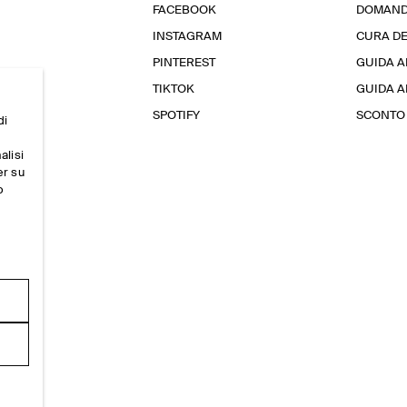
FACEBOOK
DOMAND
INSTAGRAM
CURA D
PINTEREST
GUIDA A
TIKTOK
GUIDA AL
SPOTIFY
SCONTO 
di
alisi
er su
o