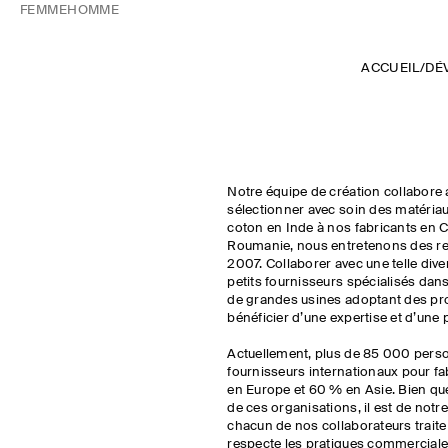
FEMME
HOMME
ACCUEIL
/
DÉ
Notre équipe de création collabore
sélectionner avec soin des matériau
coton en Inde à nos fabricants en Ch
Roumanie, nous entretenons des re
2007. Collaborer avec une telle diver
petits fournisseurs spécialisés dans
de grandes usines adoptant des pr
bénéficier d’une expertise et d’un
Actuellement, plus de 85 000 pers
fournisseurs internationaux pour fa
en Europe et 60 % en Asie. Bien qu
de ces organisations, il est de not
chacun de nos collaborateurs trait
respecte les pratiques commerciales