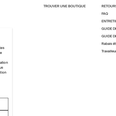
TROUVER UNE BOUTIQUE
RETOUR
FAQ
ENTRETI
GUIDE D
GUIDE D
Rabais ét
tes
Travaille
ce
mation
ous
ation