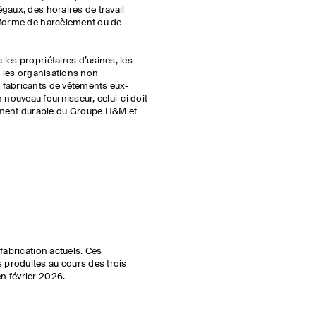
égaux, des horaires de travail
e forme de harcèlement ou de
 les propriétaires d’usines, les
et les organisations non
 fabricants de vêtements eux-
nouveau fournisseur, celui-ci doit
ment durable du Groupe H&M et
 fabrication actuels. Ces
 produites au cours des trois
n février 2026.