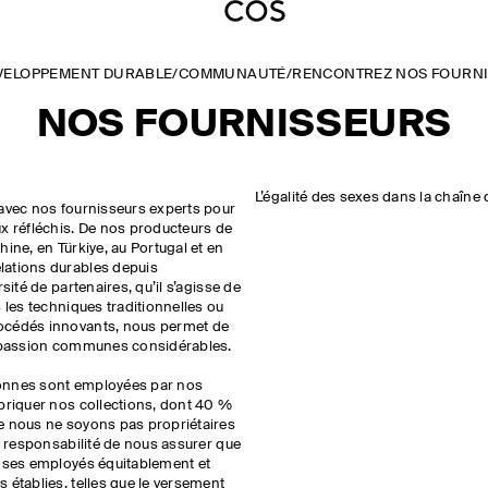
VELOPPEMENT DURABLE
/
COMMUNAUTÉ
/
RENCONTREZ NOS FOURN
NOS FOURNISSEURS
L’égalité des sexes dans la chaîn
 avec nos fournisseurs experts pour
x réfléchis. De nos producteurs de
ine, en Türkiye, au Portugal et en
lations durables depuis
sité de partenaires, qu’il s’agisse de
 les techniques traditionnelles ou
océdés innovants, nous permet de
e passion communes considérables.
onnes sont employées par nos
briquer nos collections, dont 40 %
e nous ne soyons pas propriétaires
re responsabilité de nous assurer que
e ses employés équitablement et
 établies, telles que le versement