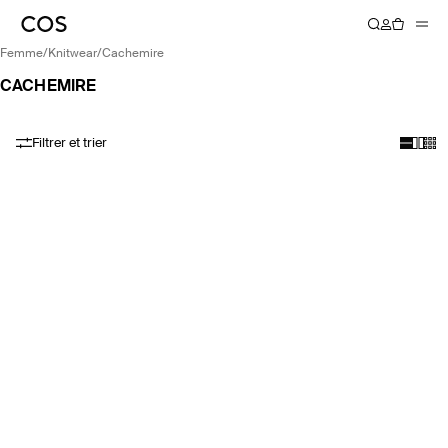
femme
/
knitwear
/
cachemire
CACHEMIRE
Filtrer et trier