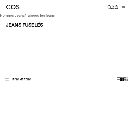
homme
/
jeans
/
tapered leg jeans
JEANS FUSELÉS
Filtrer et trier