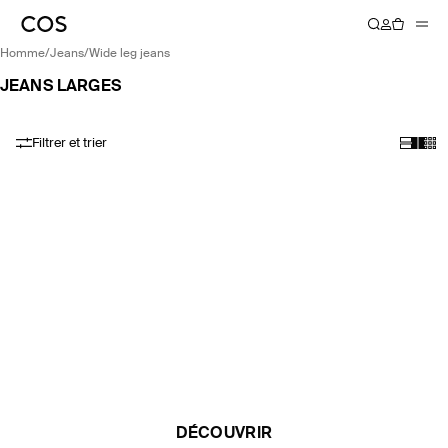
homme
/
jeans
/
wide leg jeans
JEANS LARGES
Filtrer et trier
DÉCOUVRIR