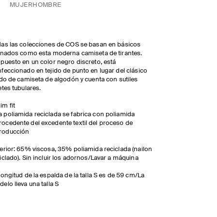
MUJER
HOMBRE
as las colecciones de COS se basan en básicos
inados como esta moderna camiseta de tirantes.
puesto en un color negro discreto, está
feccionado en tejido de punto en lugar del clásico
ido de camiseta de algodón y cuenta con sutiles
etes tubulares.
lim fit
a poliamida reciclada se fabrica con poliamida
rocedente del excedente textil del proceso de
roducción
erior: 65% viscosa, 35% poliamida reciclada (nailon
iclado). Sin incluir los adornos/Lavar a máquina
longitud de la espalda de la talla S es de 59 cm/La
elo lleva una talla S