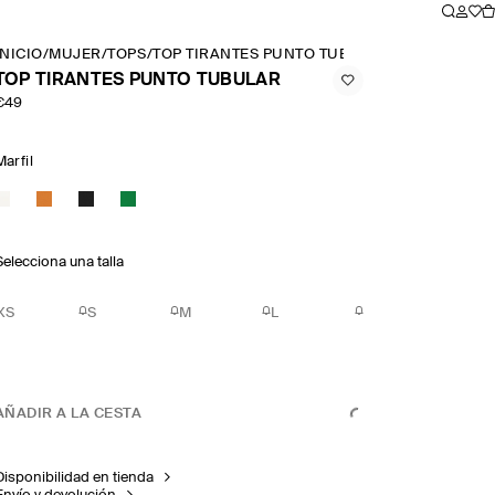
INICIO
/
MUJER
/
TOPS
/
TOP TIRANTES PUNTO TUBULAR
TOP TIRANTES PUNTO TUBULAR
€49
Marfil
Selecciona una talla
XS
S
M
L
AÑADIR A LA CESTA
Disponibilidad en tienda