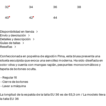
32
34
36
38
40
42
44
Disponibilidad en tienda
Envío y devolución
Detalles y descripción
Guías de tallas
Reseñas
Confeccionada en popelina de algodón Pima, esta blusa presenta una
silueta esculpida que evoca una sencillez moderna. Ha sido diseñada en
color oliva y cuenta con mangas raglán, pespuntes monocromáticos y
tapeta de botones oculta.
Regular fit
Cierre de botones
Lavar a máquina
La longitud de la espalda de la talla EU 36 es de 63,3 cm / La modelo lleva
la talla EU 36