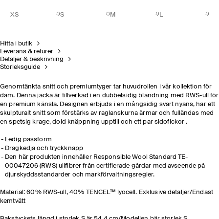
XS
S
M
L
Hitta i butik
Leverans & returer
Detaljer & beskrivning
Storleksguide
Genomtänkta snitt och premiumtyger tar huvudrollen i vår kollektion för
dam. Denna jacka är tillverkad i en dubbelsidig blandning med RWS-ull för
en premium känsla. Designen erbjuds i en mångsidig svart nyans, har ett
skulpturalt snitt som förstärks av raglanskurna ärmar och fulländas med
en spetsig krage, dold knäppning upptill och ett par sidofickor .
Ledig passform
Dragkedja och tryckknapp
Den här produkten innehåller Responsible Wool Standard TE-
00047206 (RWS) ullfibrer från certifierade gårdar med avseende på
djurskyddsstandarder och markförvaltningsregler.
Material: 60% RWS-ull, 40% TENCEL™ lyocell. Exklusive detaljer/Endast
kemtvätt
Bakstyckets längd i storlek S är 54,4 cm/Modellen bär storlek S