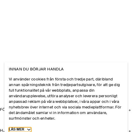
INNAN DU BÖRJAR HANDLA
Vi använder cookies från första och tredje part, däribland
annan spårningsteknik från tredjepartsutgivare, för att ge dig
full funktionalitet på vår webbplats, anpassa din
användarupplevelse, utföra analyser och leverera personligt
anpassad reklam på våra webbplatser, i våra appar och i våra
nyhetsbrev över internet och via sociala medieplattformar. För
FÖRETAGET
det ändamålet samlar vi in information om användare,
surfmönster och enheter.
Toggle more cookie information
LÄS MER
HJÄLP