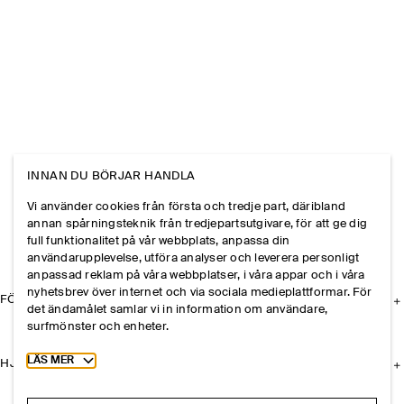
INNAN DU BÖRJAR HANDLA
Vi använder cookies från första och tredje part, däribland
annan spårningsteknik från tredjepartsutgivare, för att ge dig
full funktionalitet på vår webbplats, anpassa din
användarupplevelse, utföra analyser och leverera personligt
anpassad reklam på våra webbplatser, i våra appar och i våra
nyhetsbrev över internet och via sociala medieplattformar. För
FÖRETAGET
det ändamålet samlar vi in information om användare,
surfmönster och enheter.
Toggle more cookie information
LÄS MER
HJÄLP