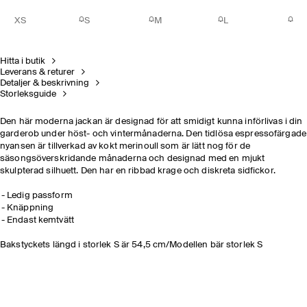
XS
S
M
L
Hitta i butik
Leverans & returer
Detaljer & beskrivning
Storleksguide
Den här moderna jackan är designad för att smidigt kunna införlivas i din
garderob under höst- och vintermånaderna. Den tidlösa espressofärgade
nyansen är tillverkad av kokt merinoull som är lätt nog för de
säsongsöverskridande månaderna och designad med en mjukt
skulpterad silhuett. Den har en ribbad krage och diskreta sidfickor.
Ledig passform
Knäppning
Endast kemtvätt
Bakstyckets längd i storlek S är 54,5 cm/Modellen bär storlek S