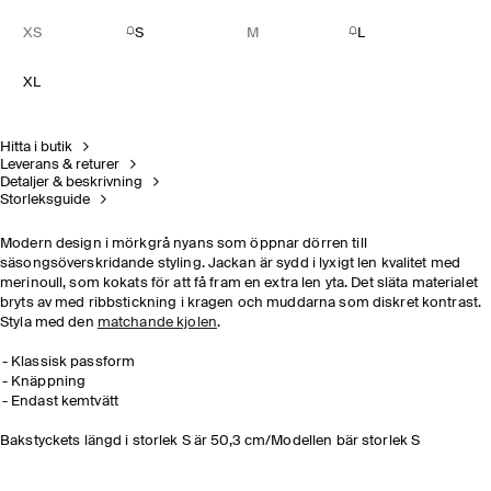
XS
S
M
L
XL
Hitta i butik
Leverans & returer
Detaljer & beskrivning
Storleksguide
Modern design i mörkgrå nyans som öppnar dörren till
säsongsöverskridande styling. Jackan är sydd i lyxigt len kvalitet med
merinoull, som kokats för att få fram en extra len yta. Det släta materialet
bryts av med ribbstickning i kragen och muddarna som diskret kontrast.
Styla med den
matchande kjolen
.
Klassisk passform
Knäppning
Endast kemtvätt
Bakstyckets längd i storlek S är 50,3 cm/Modellen bär storlek S