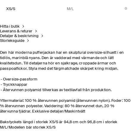
XS/S
M/L
Hitta i butik
Leverans & returer
Detaljer & beskrivning
Storleksguide
Den här moderna pufferjackan har en skulptural oversize-silhuett i en
tidlös, marinblå nyans. Den är vadderad med värmande och lätt
kvalitetsdun. Till detaljerna hör en sjalkrage, croppade ärmar och
passpoalfickor. Styla med det färgmatchade skärpet kring midjan.
Oversize-passform
Tryckknappar
Återvunnen polyamid tillverkas av textilavfall från produktion.
Yttermaterial: 100 % återvunnen polyamid (återvunnen nylon). Foder: 100
% återvunnen polyester. Vaddering: 80 % återvunnet dun, 20 %
återvunna fjädrar. Exklusive detaljer/Maskintvätt
Bakstyckets längd i storlek XS/S är 94,8 cm och 96,8 cm i storlek
M/L/Modellen bär storlek XS/S