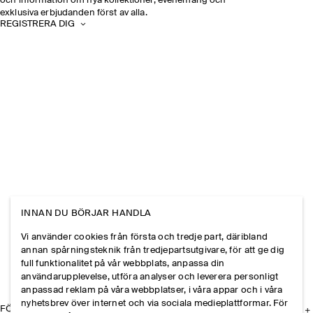
och information om nya kollektioner, evenemang och
exklusiva erbjudanden först av alla.
REGISTRERA DIG
INNAN DU BÖRJAR HANDLA
Vi använder cookies från första och tredje part, däribland
annan spårningsteknik från tredjepartsutgivare, för att ge dig
full funktionalitet på vår webbplats, anpassa din
användarupplevelse, utföra analyser och leverera personligt
anpassad reklam på våra webbplatser, i våra appar och i våra
nyhetsbrev över internet och via sociala medieplattformar. För
FÖRETAGET