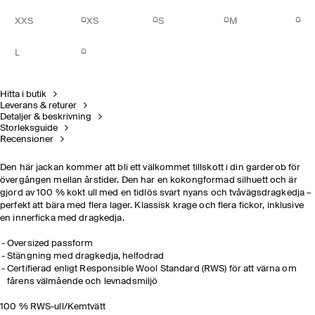
XXS
XS
S
M
L
Hitta i butik
Leverans & returer
Detaljer & beskrivning
Storleksguide
Recensioner
Den här jackan kommer att bli ett välkommet tillskott i din garderob för
övergången mellan årstider. Den har en kokongformad silhuett och är
gjord av 100 % kokt ull med en tidlös svart nyans och tvåvägsdragkedja –
perfekt att bära med flera lager. Klassisk krage och flera fickor, inklusive
en innerficka med dragkedja.
Oversized passform
Stängning med dragkedja, helfodrad
Certifierad enligt Responsible Wool Standard (RWS) för att värna om
fårens välmående och levnadsmiljö
100 % RWS-ull/Kemtvätt