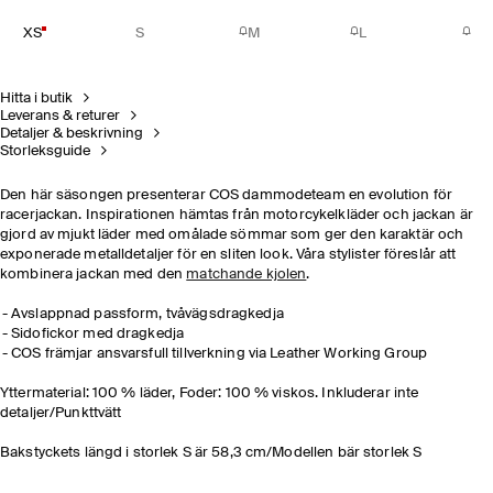
XS
S
M
L
Hitta i butik
Leverans & returer
Detaljer & beskrivning
Storleksguide
Den här säsongen presenterar COS dammodeteam en evolution för
racerjackan. Inspirationen hämtas från motorcykelkläder och jackan är
gjord av mjukt läder med omålade sömmar som ger den karaktär och
exponerade metalldetaljer för en sliten look. Våra stylister föreslår att
kombinera jackan med den
matchande kjolen
.
Avslappnad passform, tvåvägsdragkedja
Sidofickor med dragkedja
COS främjar ansvarsfull tillverkning via Leather Working Group
Yttermaterial: 100 % läder, Foder: 100 % viskos. Inkluderar inte
detaljer/Punkttvätt
Bakstyckets längd i storlek S är 58,3 cm/Modellen bär storlek S