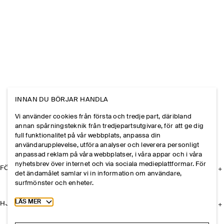
INNAN DU BÖRJAR HANDLA
Vi använder cookies från första och tredje part, däribland
annan spårningsteknik från tredjepartsutgivare, för att ge dig
full funktionalitet på vår webbplats, anpassa din
användarupplevelse, utföra analyser och leverera personligt
anpassad reklam på våra webbplatser, i våra appar och i våra
nyhetsbrev över internet och via sociala medieplattformar. För
FÖRETAGET
det ändamålet samlar vi in information om användare,
surfmönster och enheter.
Toggle more cookie information
LÄS MER
HJÄLP