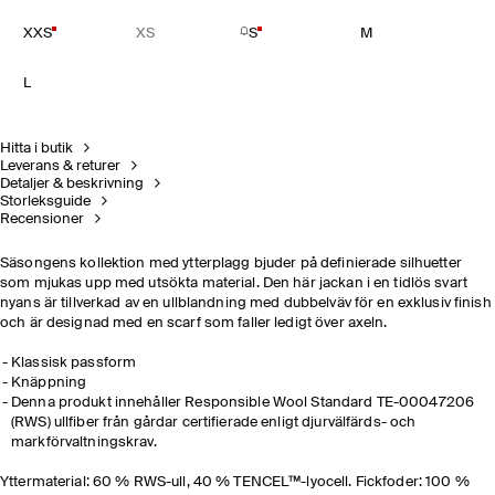
XXS
XS
S
M
L
Hitta i butik
Leverans & returer
Detaljer & beskrivning
Storleksguide
Recensioner
Säsongens kollektion med ytterplagg bjuder på definierade silhuetter
som mjukas upp med utsökta material. Den här jackan i en tidlös svart
nyans är tillverkad av en ullblandning med dubbelväv för en exklusiv finish
och är designad med en scarf som faller ledigt över axeln.
Klassisk passform
Knäppning
Denna produkt innehåller Responsible Wool Standard TE-00047206
(RWS) ullfiber från gårdar certifierade enligt djurvälfärds- och
markförvaltningskrav.
Yttermaterial: 60 % RWS-ull, 40 % TENCEL™-lyocell. Fickfoder: 100 %