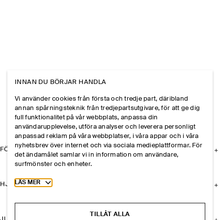
INNAN DU BÖRJAR HANDLA
Vi använder cookies från första och tredje part, däribland
annan spårningsteknik från tredjepartsutgivare, för att ge dig
full funktionalitet på vår webbplats, anpassa din
användarupplevelse, utföra analyser och leverera personligt
anpassad reklam på våra webbplatser, i våra appar och i våra
nyhetsbrev över internet och via sociala medieplattformar. För
FÖRETAGET
det ändamålet samlar vi in information om användare,
surfmönster och enheter.
Toggle more cookie information
LÄS MER
HJÄLP
TILLÅT ALLA
JURIDISK INFORMATION