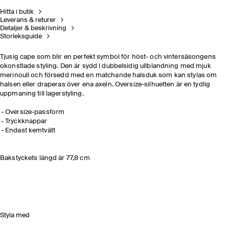
Hitta i butik
Leverans & returer
Detaljer & beskrivning
Storleksguide
Tjusig cape som blir en perfekt symbol för höst- och vintersäsongens
okonstlade styling. Den är sydd i dubbelsidig ullblandning med mjuk
merinoull och försedd med en matchande halsduk som kan stylas om
halsen eller draperas över ena axeln. Oversize-silhuetten är en tydlig
uppmaning till lagerstyling.
Oversize-passform
Tryckknappar
Endast kemtvätt
Bakstyckets längd är 77,8 cm
Styla med