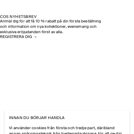
COS NYHETSBREV
Anmäl dig för att få 10 % rabatt på din första beställning
och information om nya kollektioner, evenemang och
exklusiva erbjudanden först av alla.
REGISTRERA DIG
INNAN DU BÖRJAR HANDLA
Vi använder cookies från första och tredje part, däribland
annan spårningsteknik från tredjepartsutgivare, för att ge dig