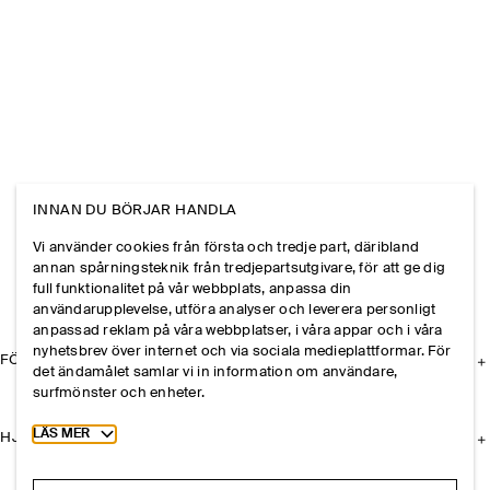
INNAN DU BÖRJAR HANDLA
Vi använder cookies från första och tredje part, däribland
annan spårningsteknik från tredjepartsutgivare, för att ge dig
full funktionalitet på vår webbplats, anpassa din
användarupplevelse, utföra analyser och leverera personligt
anpassad reklam på våra webbplatser, i våra appar och i våra
nyhetsbrev över internet och via sociala medieplattformar. För
FÖRETAGET
det ändamålet samlar vi in information om användare,
surfmönster och enheter.
Toggle more cookie information
LÄS MER
HJÄLP