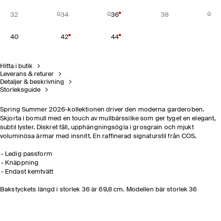
32
34
36
38
40
42
44
Hitta i butik
Leverans & returer
Detaljer & beskrivning
Storleksguide
Spring Summer 2026-kollektionen driver den moderna garderoben.
Skjorta i bomull med en touch av mullbärssilke som ger tyget en elegant,
subtil lyster. Diskret fåll, upphängningsögla i grosgrain och mjukt
voluminösa ärmar med insnitt. En raffinerad signaturstil från COS.
Ledig passform
Knäppning
Endast kemtvätt
Bakstyckets längd i storlek 36 är 69,8 cm. Modellen bär storlek 36