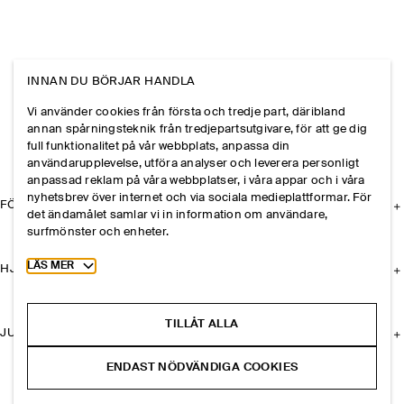
INNAN DU BÖRJAR HANDLA
Vi använder cookies från första och tredje part, däribland
annan spårningsteknik från tredjepartsutgivare, för att ge dig
full funktionalitet på vår webbplats, anpassa din
användarupplevelse, utföra analyser och leverera personligt
anpassad reklam på våra webbplatser, i våra appar och i våra
nyhetsbrev över internet och via sociala medieplattformar. För
FÖRETAGET
det ändamålet samlar vi in information om användare,
surfmönster och enheter.
Toggle more cookie information
LÄS MER
HJÄLP
TILLÅT ALLA
JURIDISK INFORMATION
ENDAST NÖDVÄNDIGA COOKIES