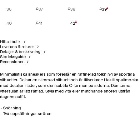
36
37
38
39
40
41
42
Hitta i butik
Leverans & returer
Detaljer & beskrivning
Storleksguide
Recensioner
Minimalistiska sneakers som föreslår en raffinerad tolkning av sportiga
silhuetter. De har en slimmad silhuett och är tillverkade i taktil spaltmocka
med detaljer i läder, som den subtila C-formen på sidorna. Den tunna
yttersulan är lätt räfflad. Styla med vita eller matchande snören utifrån
dagens outfit.
Snörning
Två uppsättningar snören