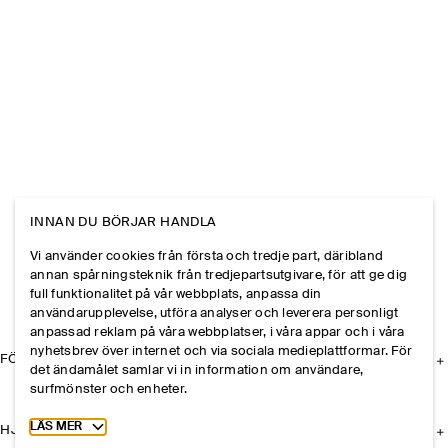
INNAN DU BÖRJAR HANDLA
Vi använder cookies från första och tredje part, däribland
annan spårningsteknik från tredjepartsutgivare, för att ge dig
full funktionalitet på vår webbplats, anpassa din
användarupplevelse, utföra analyser och leverera personligt
anpassad reklam på våra webbplatser, i våra appar och i våra
nyhetsbrev över internet och via sociala medieplattformar. För
FÖRETAGET
det ändamålet samlar vi in information om användare,
surfmönster och enheter.
Toggle more cookie information
LÄS MER
HJÄLP