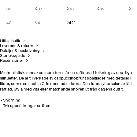
36
37
38
39
40
41
42
Hitta i butik
Leverans & returer
Detaljer & beskrivning
Storleksguide
Recensioner
Minimalistiska sneakers som föreslår en raffinerad tolkning av sportiga
silhuetter. De är tillverkade av cappuccinobrunt spaltläder med detaljer i
läder, som den subtila C-formen på sidorna. Den tunna yttersulan är lätt
räfflad. Styla med vita eller matchande snören utifrån dagens outfit.
Snörning
Två uppsättningar snören