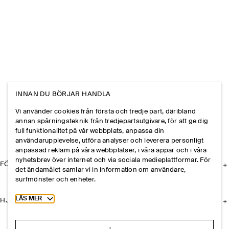
INNAN DU BÖRJAR HANDLA
Vi använder cookies från första och tredje part, däribland
annan spårningsteknik från tredjepartsutgivare, för att ge dig
full funktionalitet på vår webbplats, anpassa din
användarupplevelse, utföra analyser och leverera personligt
anpassad reklam på våra webbplatser, i våra appar och i våra
nyhetsbrev över internet och via sociala medieplattformar. För
FÖRETAGET
det ändamålet samlar vi in information om användare,
surfmönster och enheter.
Toggle more cookie information
LÄS MER
HJÄLP