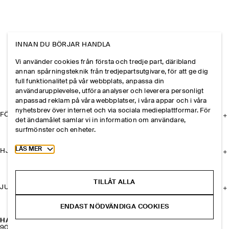
INNAN DU BÖRJAR HANDLA
Vi använder cookies från första och tredje part, däribland
annan spårningsteknik från tredjepartsutgivare, för att ge dig
full funktionalitet på vår webbplats, anpassa din
användarupplevelse, utföra analyser och leverera personligt
anpassad reklam på våra webbplatser, i våra appar och i våra
nyhetsbrev över internet och via sociala medieplattformar. För
FÖRETAGET
det ändamålet samlar vi in information om användare,
surfmönster och enheter.
Toggle more cookie information
LÄS MER
HJÄLP
TILLÅT ALLA
JURIDISK INFORMATION
ENDAST NÖDVÄNDIGA COOKIES
HANDSKAR I MOCKA MED KASHMIRFODER
900 kr