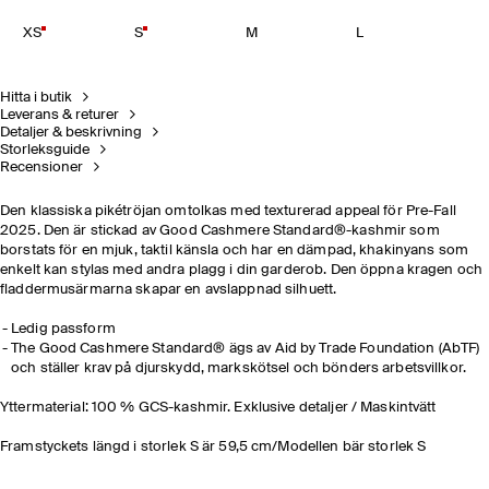
XS
S
M
L
Hitta i butik
Leverans & returer
Detaljer & beskrivning
Storleksguide
Recensioner
Den klassiska pikétröjan omtolkas med texturerad appeal för Pre-Fall
2025. Den är stickad av Good Cashmere Standard®-kashmir som
borstats för en mjuk, taktil känsla och har en dämpad, khakinyans som
enkelt kan stylas med andra plagg i din garderob. Den öppna kragen och
fladdermusärmarna skapar en avslappnad silhuett.
Ledig passform
The Good Cashmere Standard® ägs av Aid by Trade Foundation (AbTF)
och ställer krav på djurskydd, markskötsel och bönders arbetsvillkor.
Yttermaterial: 100 % GCS-kashmir. Exklusive detaljer / Maskintvätt
Framstyckets längd i storlek S är 59,5 cm/Modellen bär storlek S