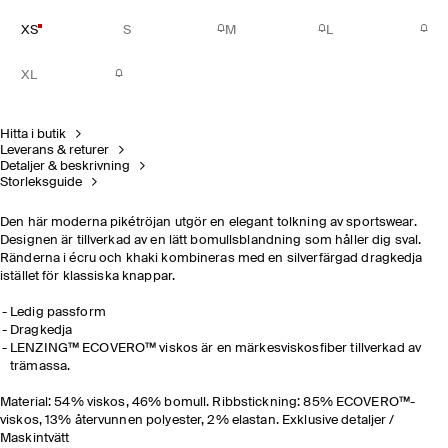
XS
S
M
L
XL
Hitta i butik
Leverans & returer
Detaljer & beskrivning
Storleksguide
Den här moderna pikétröjan utgör en elegant tolkning av sportswear.
Designen är tillverkad av en lätt bomullsblandning som håller dig sval.
Ränderna i écru och khaki kombineras med en silverfärgad dragkedja
istället för klassiska knappar.
Ledig passform
Dragkedja
LENZING™ ECOVERO™ viskos är en märkesviskosfiber tillverkad av
trämassa.
Material: 54% viskos, 46% bomull. Ribbstickning: 85% ECOVERO™-
viskos, 13% återvunnen polyester, 2% elastan. Exklusive detaljer /
Maskintvätt