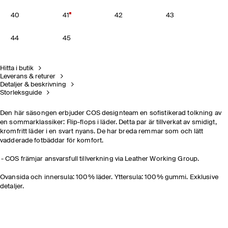
40
41
42
43
44
45
Hitta i butik
Leverans & returer
Detaljer & beskrivning
Storleksguide
Den här säsongen erbjuder COS designteam en sofistikerad tolkning av
en sommarklassiker: Flip-flops i läder. Detta par är tillverkat av smidigt,
kromfritt läder i en svart nyans. De har breda remmar som och lätt
vadderade fotbäddar för komfort.
COS främjar ansvarsfull tillverkning via Leather Working Group.
Ovansida och innersula: 100% läder. Yttersula: 100% gummi. Exklusive
detaljer.