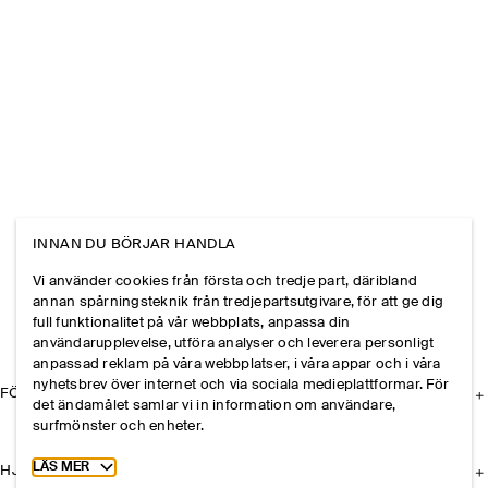
INNAN DU BÖRJAR HANDLA
Vi använder cookies från första och tredje part, däribland
annan spårningsteknik från tredjepartsutgivare, för att ge dig
full funktionalitet på vår webbplats, anpassa din
användarupplevelse, utföra analyser och leverera personligt
anpassad reklam på våra webbplatser, i våra appar och i våra
nyhetsbrev över internet och via sociala medieplattformar. För
FÖRETAGET
det ändamålet samlar vi in information om användare,
surfmönster och enheter.
Toggle more cookie information
LÄS MER
HJÄLP