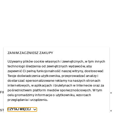
ZANIM ZACZNIESZ ZAKUPY
Używamy plików cookie własnych i zewnętrznych, w tym innych
technologii śledzenia od zewnętrznych wydawców, aby
zapewnić Ci pełną funkcjonalność naszej witryny, dostosować
Twoje doświadczenia użytkownika, przeprowadzać analizy i
dostarczać spersonalizowane reklamy na naszych stronach
internetowych, w aplikacjach i biuletynach w Internecie oraz za
pośrednictwem platform mediów społecznościowych. W tym
FIRMA
celu gromadzimy informacje o użytkowniku, wzorcach
przeglądania i urządzeniu.
Toggle more cookie information
CZYTAJ WIĘCEJ
STREFA KLIENTA