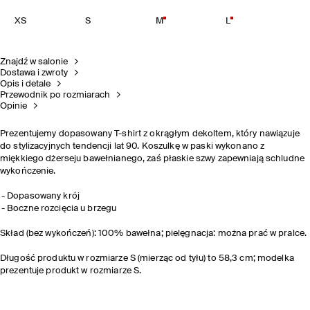
XS
S
M
L
Znajdź w salonie
Dostawa i zwroty
Opis i detale
Przewodnik po rozmiarach
Opinie
Prezentujemy dopasowany T-shirt z okrągłym dekoltem, który nawiązuje
do stylizacyjnych tendencji lat 90. Koszulkę w paski wykonano z
miękkiego dżerseju bawełnianego, zaś płaskie szwy zapewniają schludne
wykończenie.
Dopasowany krój
Boczne rozcięcia u brzegu
Skład (bez wykończeń): 100% bawełna; pielęgnacja: można prać w pralce.
Długość produktu w rozmiarze S (mierząc od tyłu) to 58,3 cm; modelka
prezentuje produkt w rozmiarze S.