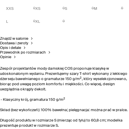
XXS
XS
S
M
L
XL
Znajdź w salonie
Dostawa i zwroty
Opis i detale
Przewodnik po rozmiarach
Opinie
Zespół projektantów mody damskiej COS proponuje klasykę w
udoskonalonym wydaniu. Prezentujemy szary T-shirt wykonany z lekkiego
2
dżerseju bawełnianego o gramaturze 150 g/m
, który wyselekcjonowano,
biorąc pod uwagę poziom komfortu i miękkości. Co więcej, design
uwzględnia okrągły dekolt.
2
Klasyczny krój, gramatura 150 g/m
Skład (bez wykończeń): 100% bawełna; pielęgnacja: można prać w pralce.
Długość produktu w rozmiarze S (mierząc od tyłu) to 60,8 cm; modelka
prezentuje produkt w rozmiarze S.