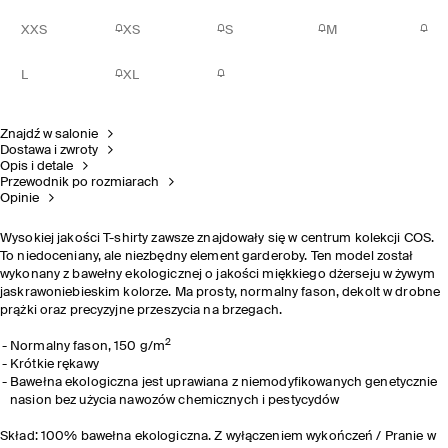
XXS
XS
S
M
L
XL
Znajdź w salonie
Dostawa i zwroty
Opis i detale
Przewodnik po rozmiarach
Opinie
Wysokiej jakości T-shirty zawsze znajdowały się w centrum kolekcji COS.
To niedoceniany, ale niezbędny element garderoby. Ten model został
wykonany z bawełny ekologicznej o jakości miękkiego dżerseju w żywym
jaskrawoniebieskim kolorze. Ma prosty, normalny fason, dekolt w drobne
prążki oraz precyzyjne przeszycia na brzegach.
2
Normalny fason, 150 g/m
Krótkie rękawy
Bawełna ekologiczna jest uprawiana z niemodyfikowanych genetycznie
nasion bez użycia nawozów chemicznych i pestycydów
Skład: 100% bawełna ekologiczna. Z wyłączeniem wykończeń / Pranie w