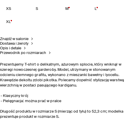
XS
S
M
L
XL
Znajdź w salonie
Dostawa i zwroty
Opis i detale
Przewodnik po rozmiarach
Prezentujemy T-shirt o delikatnym, ażurowym splocie, który wniknął w
szeregi nowoczesnej garderoby. Model, utrzymany w stonowanym
odcieniu ciemnego grafitu, wykonano z mieszanki bawełny i lyocellu.
Krawędzie dekoltu zdobi pikotka. Polecamy dopełnić stylizację warstwą
wierzchnią w postaci pasującego kardiganu.
Klasyczny krój
Pielęgnacja: można prać w pralce
Długość produktu w rozmiarze S (mierząc od tyłu) to 52,3 cm; modelka
prezentuje produkt w rozmiarze S.