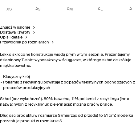
XS
S
M
L
Znajdź w salonie
Dostawa i zwroty
Opis i detale
Przewodnik po rozmiarach
Lekko skrócone konstrukcje wiodą prym w tym sezonie. Prezentujemy
dzianinowy T-shirt wyposażony w ściągacze, w którego składzie króluje
miękka bawełna.
Klasyczny krój
Poliamid z recyklingu powstaje z odpadów tekstylnych pochodzących z
procesów produkcyjnych
Skład (bez wykończeń): 89% bawełna, 11% poliamid z recyklingu (inna
nazwa: nylon z recyklingu); pielęgnacja: można prać w pralce.
Długość produktu w rozmiarze S (mierząc od przodu) to 51 cm; modelka
prezentuje produkt w rozmiarze S.