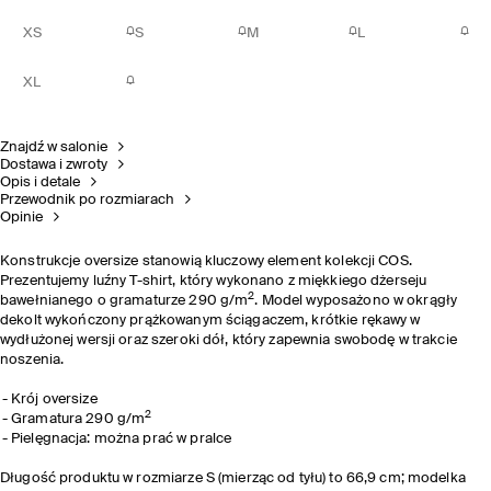
XS
S
M
L
XL
Znajdź w salonie
Dostawa i zwroty
Opis i detale
Przewodnik po rozmiarach
Opinie
Konstrukcje oversize stanowią kluczowy element kolekcji COS.
Prezentujemy luźny T-shirt, który wykonano z miękkiego dżerseju
2
bawełnianego o gramaturze 290 g/m
. Model wyposażono w okrągły
dekolt wykończony prążkowanym ściągaczem, krótkie rękawy w
wydłużonej wersji oraz szeroki dół, który zapewnia swobodę w trakcie
noszenia.
Krój oversize
2
Gramatura 290 g/m
Pielęgnacja: można prać w pralce
Długość produktu w rozmiarze S (mierząc od tyłu) to 66,9 cm; modelka