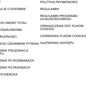
T
POLITYKA PRYWATNOŚCI
CJE O DOSTAWIE
REGULAMIN
REGULAMIN PROGRAMU
LOJALNOŚCIOWEGO
OD UMOWY TUTAJ
OŚWIADCZENIE DOT. PLIKÓW
COOKIES
PODARUNKOWA
USTAWIENIA PLIKÓW COOKIES
PŁATNOŚCI
UŁATWIENIA DOSTĘPU
CIEJ ZADAWANE PYTANIA
NIK PIELĘGNACJI
TU
DNIK PO ROZMIARACH
DNIK PO FASONACH
 STUDENCKA