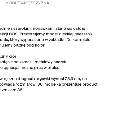
KOBIETA
MĘŻCZYZNA
dnie z szerokimi nogawkami stanowią ostoję
ekcji COS. Prezentujemy model z lekkiej mieszanki
alu, który wyposażono w zakładki. Do kompletu
erujemy
bluzkę
pod kolor.
uźny krój
apięcie na zamek i metalowy haczyk
ielęgnacja: można prać w pralce
nętrzna długość nogawki wynosi 78,9 cm, co
owiada rozmiarowi 36; modelka prezentuje produkt
ozmiarze 36.