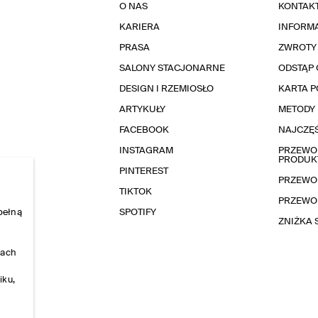
O NAS
KONTAK
KARIERA
INFORMA
PRASA
ZWROTY
SALONY STACJONARNE
ODSTĄP 
DESIGN I RZEMIOSŁO
KARTA 
ARTYKUŁY
METODY 
FACEBOOK
NAJCZĘŚ
INSTAGRAM
PRZEWOD
PRODUK
PINTEREST
PRZEWO
TIKTOK
PRZEWO
pełną
SPOTIFY
ZNIŻKA
nach
iku,