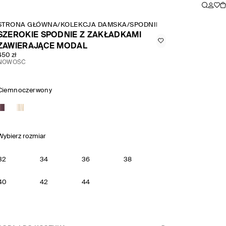
STRONA GŁÓWNA
/
KOLEKCJA DAMSKA
/
SPODNIE
/
SZEROKIE SPODNI
SZEROKIE SPODNIE Z ZAKŁADKAMI
ZAWIERAJĄCE MODAL
450 zł
NOWOŚĆ
Ciemnoczerwony
Wybierz rozmiar
32
34
36
38
40
42
44