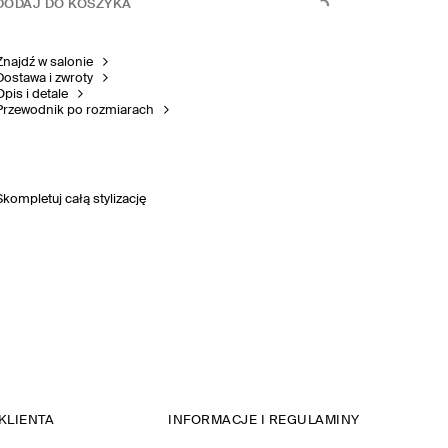
DODAJ DO KOSZYKA
Znajdź w salonie
Dostawa i zwroty
Opis i detale
Przewodnik po rozmiarach
Skompletuj całą stylizację
KLIENTA
INFORMACJE I REGULAMINY