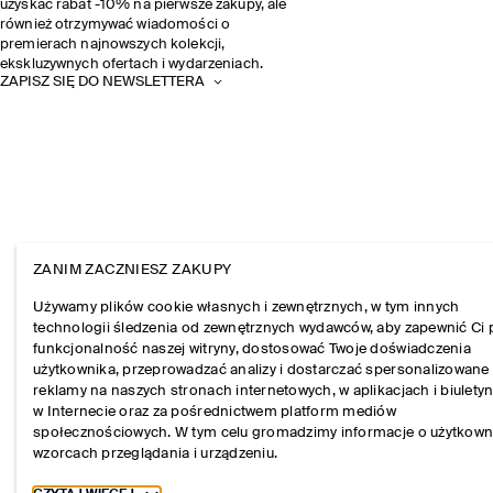
uzyskać rabat -10% na pierwsze zakupy, ale
również otrzymywać wiadomości o
premierach najnowszych kolekcji,
ekskluzywnych ofertach i wydarzeniach.
ZAPISZ SIĘ DO NEWSLETTERA
ZANIM ZACZNIESZ ZAKUPY
Używamy plików cookie własnych i zewnętrznych, w tym innych
technologii śledzenia od zewnętrznych wydawców, aby zapewnić Ci 
funkcjonalność naszej witryny, dostosować Twoje doświadczenia
użytkownika, przeprowadzać analizy i dostarczać spersonalizowane
reklamy na naszych stronach internetowych, w aplikacjach i biulety
w Internecie oraz za pośrednictwem platform mediów
społecznościowych. W tym celu gromadzimy informacje o użytkown
wzorcach przeglądania i urządzeniu.
Toggle more cookie information