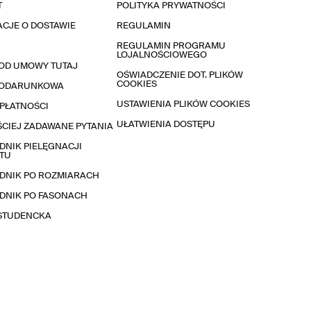
T
POLITYKA PRYWATNOŚCI
CJE O DOSTAWIE
REGULAMIN
REGULAMIN PROGRAMU
LOJALNOŚCIOWEGO
OD UMOWY TUTAJ
OŚWIADCZENIE DOT. PLIKÓW
COOKIES
PODARUNKOWA
USTAWIENIA PLIKÓW COOKIES
PŁATNOŚCI
UŁATWIENIA DOSTĘPU
CIEJ ZADAWANE PYTANIA
NIK PIELĘGNACJI
TU
DNIK PO ROZMIARACH
DNIK PO FASONACH
 STUDENCKA