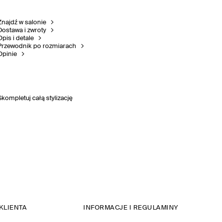
Znajdź w salonie
Dostawa i zwroty
Opis i detale
Przewodnik po rozmiarach
Opinie
Skompletuj całą stylizację
KLIENTA
INFORMACJE I REGULAMINY