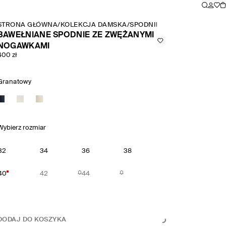
STRONA GŁÓWNA
/
KOLEKCJA DAMSKA
/
SPODNIE
/
SPODNIE MARCHE
BAWEŁNIANE SPODNIE ZE ZWĘŻANYMI
NOGAWKAMI
400 zł
Granatowy
Wybierz rozmiar
32
34
36
38
40
42
44
DODAJ DO KOSZYKA