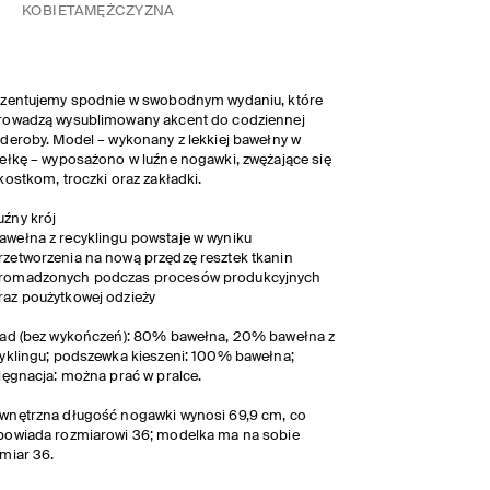
KOBIETA
MĘŻCZYZNA
ezentujemy spodnie w swobodnym wydaniu, które
rowadzą wysublimowany akcent do codziennej
deroby. Model – wykonany z lekkiej bawełny w
ełkę – wyposażono w luźne nogawki, zwężające się
kostkom, troczki oraz zakładki.
uźny krój
awełna z recyklingu powstaje w wyniku
rzetworzenia na nową przędzę resztek tkanin
romadzonych podczas procesów produkcyjnych
raz poużytkowej odzieży
ad (bez wykończeń): 80% bawełna, 20% bawełna z
yklingu; podszewka kieszeni: 100% bawełna;
lęgnacja: można prać w pralce.
nętrzna długość nogawki wynosi 69,9 cm, co
powiada rozmiarowi 36; modelka ma na sobie
miar 36.