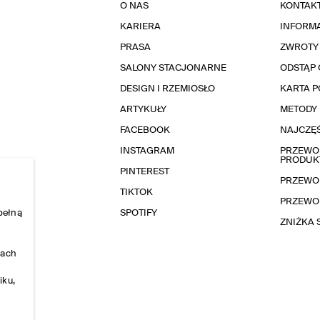
O NAS
KONTAK
KARIERA
INFORMA
PRASA
ZWROTY
SALONY STACJONARNE
ODSTĄP 
DESIGN I RZEMIOSŁO
KARTA 
ARTYKUŁY
METODY 
FACEBOOK
NAJCZĘŚ
INSTAGRAM
PRZEWOD
PRODUK
PINTEREST
PRZEWO
TIKTOK
PRZEWO
pełną
SPOTIFY
ZNIŻKA
nach
iku,