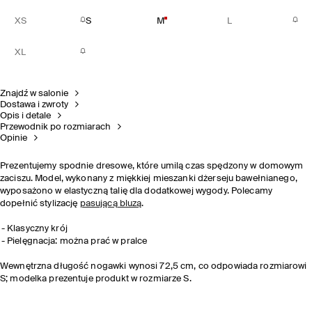
XS
S
M
L
XL
Znajdź w salonie
Dostawa i zwroty
Opis i detale
Przewodnik po rozmiarach
Opinie
Prezentujemy spodnie dresowe, które umilą czas spędzony w domowym
zaciszu. Model, wykonany z miękkiej mieszanki dżerseju bawełnianego,
wyposażono w elastyczną talię dla dodatkowej wygody. Polecamy
dopełnić stylizację
pasującą bluzą
.
Klasyczny krój
Pielęgnacja: można prać w pralce
Wewnętrzna długość nogawki wynosi 72,5 cm, co odpowiada rozmiarowi
S; modelka prezentuje produkt w rozmiarze S.