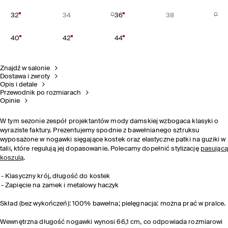
32
34
36
38
40
42
44
Znajdź w salonie
Dostawa i zwroty
Opis i detale
Przewodnik po rozmiarach
Opinie
W tym sezonie zespół projektantów mody damskiej wzbogaca klasyki o
wyraziste faktury. Prezentujemy spodnie z bawełnianego sztruksu
wyposażone w nogawki sięgające kostek oraz elastyczne patki na guziki w
talii, które regulują jej dopasowanie. Polecamy dopełnić stylizację
pasującą
koszulą
.
Klasyczny krój, długość do kostek
Zapięcie na zamek i metalowy haczyk
Skład (bez wykończeń): 100% bawełna; pielęgnacja: można prać w pralce.
Wewnętrzna długość nogawki wynosi 66,1 cm, co odpowiada rozmiarowi