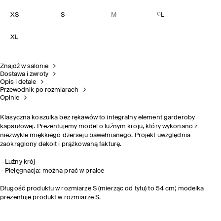
XS
S
M
L
XL
Znajdź w salonie
Dostawa i zwroty
Opis i detale
Przewodnik po rozmiarach
Opinie
Klasyczna koszulka bez rękawów to integralny element garderoby
kapsułowej. Prezentujemy model o luźnym kroju, który wykonano z
niezwykle miękkiego dżerseju bawełnianego. Projekt uwzględnia
zaokrąglony dekolt i prążkowaną fakturę.
Luźny krój
Pielęgnacja: można prać w pralce
Długość produktu w rozmiarze S (mierząc od tyłu) to 54 cm; modelka
prezentuje produkt w rozmiarze S.