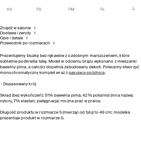
XS
S
M
L
Znajdź w salonie
Dostawa i zwroty
Opis i detale
Przewodnik po rozmiarach
Prezentujemy bluzkę bez rękawów z ozdobnym marszczeniem, które
subtelnie podkreśla talię. Model w odcieniu brązu wykonano z mieszanki
bawełny pima, a całości dopełnia zabudowany dekolt. Polecamy stworzyć
monochromatyczny komplet wraz z
pasującą spódnicą
.
Dopasowany krój
Skład (bez wykończeń): 51% bawełna pima, 42% poliamid (inna nazwa:
nylon), 7% elastan; pielęgnacja: można prać w pralce.
Długość produktu w rozmiarze S (mierząc od tyłu) to 49 cm; modelka
prezentuje produkt w rozmiarze S.