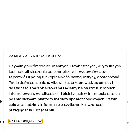
ZANIM ZACZNIESZ ZAKUPY
Używamy plików cookie własnych i zewnętrznych, w tym innych
technologii śledzenia od zewnętrznych wydawców, aby
zapewnić Ci pełną funkcjonalność naszej witryny, dostosować
Twoje doświadczenia użytkownika, przeprowadzać analizy i
dostarczać spersonalizowane reklamy na naszych stronach
internetowych, w aplikacjach i biuletynach w Internecie oraz za
pośrednictwem platform mediów społecznościowych. W tym
FIRMA
celu gromadzimy informacje o użytkowniku, wzorcach
przeglądania i urządzeniu.
Toggle more cookie information
CZYTAJ WIĘCEJ
STREFA KLIENTA