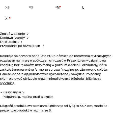
XS
S
M
L
XL
Znajdź w salonie
Dostawa i zwroty
Opis i detale
Przewodnik po rozmiarach
Kolekcja na sezon wiosna-lato 2026 ośmiela do kreowania stylizacyjnych
rozwiązań na miarę współczesnych czasów. Prezentujemy dzianinową
koszulkę bez rękawów, utrzymaną w gorzkim odcieniu czekolady, która
zyskuje transparentną formę za sprawą finezyjnego, ażurowego splotu.
Całości dopełniają kunsztownie wykończone krawędzie. Polecamy
skompletować stylizację wraz minimalistyczną biżuterią i
bliźniaczą
spódnicą
.
Klasyczny krój
Pielęgnacja: można prać w pralce
Długość produktu w rozmiarze S (mierząc od tyłu) to 54,5 cm; modelka
prezentuje produkt w rozmiarze S.