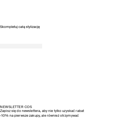
Skompletuj całą stylizację
KOLEKCJA WIOSNA-LATO 2026
ODKRYJ STYLIZACJE Z POKAZU
NEWSLETTER COS
Zapisz się do newslettera, aby nie tylko uzyskać rabat
-10% na pierwsze zakupy, ale również otrzymywać