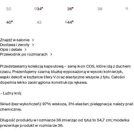
32
34
36
38
40
42
44
Znajdź w salonie
Dostawa i zwroty
Opis i detale
Przewodnik po rozmiarach
Przedstawiamy kolekcję kapsułową – serię ikon COS, które idą z duchem
czasu. Prezentujemy czarną bluzkę wyposażoną w wysoki kołnierzyk,
wąski dekolt w kształcie litery V oraz elastyczne wszycie z tyłu. Całości
dopełnia lekko zaokrąglona konstrukcja rękawa.
Luźny krój
Skład (bez wykończeń): 97% wiskoza, 3% elastan; pielęgnacja: należy prać
chemicznie.
Długość produktu w rozmiarze 36 (mierząc od tyłu) to 54,7 cm; modelka
prezentuje produkt w rozmiarze 36.