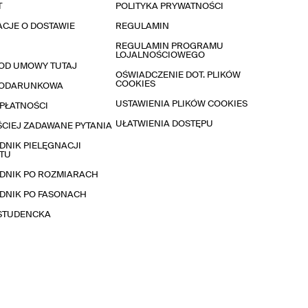
T
POLITYKA PRYWATNOŚCI
CJE O DOSTAWIE
REGULAMIN
REGULAMIN PROGRAMU
LOJALNOŚCIOWEGO
OD UMOWY TUTAJ
OŚWIADCZENIE DOT. PLIKÓW
COOKIES
PODARUNKOWA
USTAWIENIA PLIKÓW COOKIES
PŁATNOŚCI
UŁATWIENIA DOSTĘPU
CIEJ ZADAWANE PYTANIA
NIK PIELĘGNACJI
TU
DNIK PO ROZMIARACH
DNIK PO FASONACH
 STUDENCKA