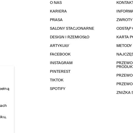
O NAS
KONTAK
KARIERA
INFORMA
PRASA
ZWROTY
SALONY STACJONARNE
ODSTĄP 
DESIGN I RZEMIOSŁO
KARTA 
ARTYKUŁY
METODY 
FACEBOOK
NAJCZĘŚ
INSTAGRAM
PRZEWOD
PRODUK
PINTEREST
PRZEWO
TIKTOK
PRZEWO
pełną
SPOTIFY
ZNIŻKA
nach
iku,