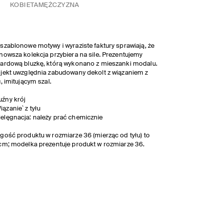
KOBIETA
MĘŻCZYZNA
szablonowe motywy i wyraziste faktury sprawiają, że
nowsza kolekcja przybiera na sile. Prezentujemy
ardową bluzkę, którą wykonano z mieszanki modalu.
jekt uwzględnia zabudowany dekolt z wiązaniem z
u, imitującym szal.
uźny krój
iązanie` z tyłu
ielęgnacja: należy prać chemicznie
gość produktu w rozmiarze 36 (mierząc od tyłu) to
cm; modelka prezentuje produkt w rozmiarze 36.