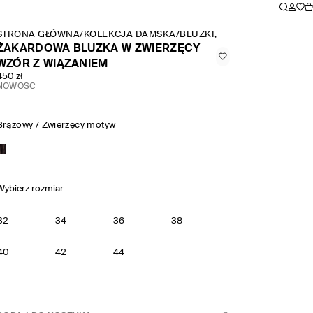
STRONA GŁÓWNA
/
KOLEKCJA DAMSKA
/
BLUZKI, T SHIRTY I KOSZUL
ŻAKARDOWA BLUZKA W ZWIERZĘCY
WZÓR Z WIĄZANIEM
450 zł
NOWOŚĆ
Brązowy / Zwierzęcy motyw
Wybierz rozmiar
32
34
36
38
40
42
44