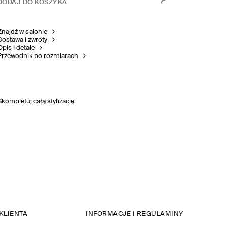
DODAJ DO KOSZYKA
Znajdź w salonie
Dostawa i zwroty
Opis i detale
Przewodnik po rozmiarach
Skompletuj całą stylizację
KLIENTA
INFORMACJE I REGULAMINY