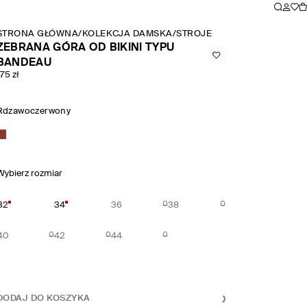
STRONA GŁÓWNA
/
KOLEKCJA DAMSKA
/
STROJE KĄPIELOWE
/
ZEBRAN
ZEBRANA GÓRA OD BIKINI TYPU
BANDEAU
175 zł
Rdzawoczerwony
Wybierz rozmiar
32
34
36
38
40
42
44
DODAJ DO KOSZYKA