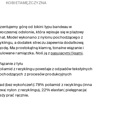
KOBIETA
MĘŻCZYZNA
zentujemy górę od bikini typu bandeau w
oczesnej odsłonie, która wpisuje się w plażowy
mat. Model wykonano z nylonu pochodzącego z
yklingu, a dodatek streczu zapewnia dodatkową
odę. Ma prostokątną klamrę, tonalne wiązanie i
ulowane ramiączka. Noś ją z
pasującymi figami
.
iązanie z tyłu
oliamid z recyklingu powstaje z odpadów tekstylnych
ochodzących z procesów produkcyjnych
ad (bez wykończeń): 78% poliamid z recyklingu (inna
wa: nylon z recyklingu), 22% elastan; pielęgnacja:
eży prać ręcznie.