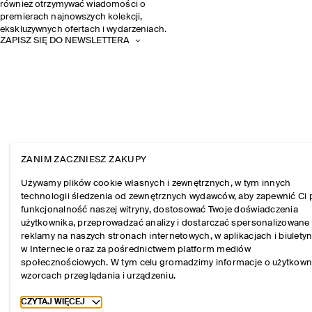
również otrzymywać wiadomości o
premierach najnowszych kolekcji,
ekskluzywnych ofertach i wydarzeniach.
ZAPISZ SIĘ DO NEWSLETTERA
ZANIM ZACZNIESZ ZAKUPY
Używamy plików cookie własnych i zewnętrznych, w tym innych
technologii śledzenia od zewnętrznych wydawców, aby zapewnić Ci 
funkcjonalność naszej witryny, dostosować Twoje doświadczenia
użytkownika, przeprowadzać analizy i dostarczać spersonalizowane
reklamy na naszych stronach internetowych, w aplikacjach i biulety
w Internecie oraz za pośrednictwem platform mediów
społecznościowych. W tym celu gromadzimy informacje o użytkown
wzorcach przeglądania i urządzeniu.
Toggle more cookie information
CZYTAJ WIĘCEJ