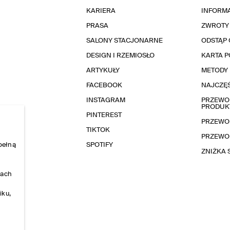
KARIERA
INFORMA
PRASA
ZWROTY
SALONY STACJONARNE
ODSTĄP 
DESIGN I RZEMIOSŁO
KARTA 
ARTYKUŁY
METODY 
FACEBOOK
NAJCZĘŚ
INSTAGRAM
PRZEWOD
PRODUK
PINTEREST
PRZEWO
TIKTOK
PRZEWO
pełną
SPOTIFY
ZNIŻKA
nach
iku,