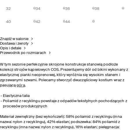
32
34
36
38
40
42
44
Znajdź w salonie
Dostawa i zwroty
Opis i detale
Przewodnik po rozmiarach
W tym sezonie perfekcyjnie skrojone konstrukcje stanowią podłoże
kolekcji strojów kąpielowych COS. Prezentujemy dół od bikini wykonany z
elastycznej pianki neoprenowej, który wyróżnia się wysokim stanem i
zgrzewanymi szwami. Polecamy stworzyć dwuczęściowy kostium wraz z
pasującą
górą
.
Elastyczna talia
Poliamid z recyklingu powstaje z odpadów tekstylnych pochodzących z
procesów produkcyjnych
Materiał zewnętrzny (bez wykończeń): 58% poliamid z recyklingu (inna
nazwa: nylon z recyklingu), 42% elastan; podszewka: 84% poliamid z
recyklingu (inna nazwa: nylon z recyklingu), 16% elastan; pielęgnacja: