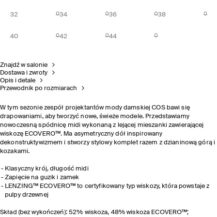
32
34
36
38
40
42
44
Znajdź w salonie
Dostawa i zwroty
Opis i detale
Przewodnik po rozmiarach
W tym sezonie zespół projektantów mody damskiej COS bawi się
drapowaniami, aby tworzyć nowe, świeże modele. Przedstawiamy
nowoczesną spódnicę midi wykonaną z lejącej mieszanki zawierającej
wiskozę ECOVERO™. Ma asymetryczny dół inspirowany
dekonstruktywizmem i stworzy stylowy komplet razem z dzianinową górą i
kozakami.
Klasyczny krój, długość midi
Zapięcie na guzik i zamek
LENZING™ ECOVERO™ to certyfikowany typ wiskozy, która powstaje z
pulpy drzewnej
Skład (bez wykończeń): 52% wiskoza, 48% wiskoza ECOVERO™;